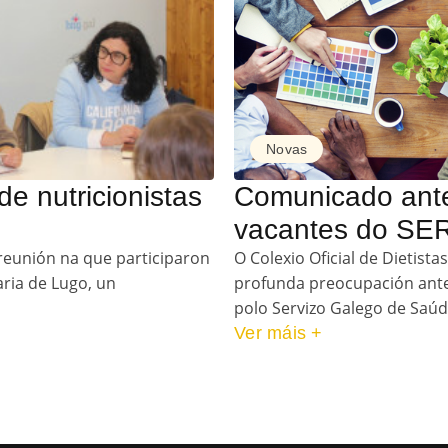
Novas
e nutricionistas
Comunicado ante
vacantes do S
reunión na que participaron
O Colexio Oficial de Dietista
aria de Lugo, un
profunda preocupación ante 
polo Servizo Galego de Saúd
Ver máis +