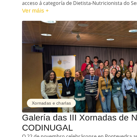
acceso á categoría de Dietista-Nutricionista do Ser
Ver máis +
Xornadas e charlas
Galería das III Xornadas de N
CODINUGAL
O 22 de novembro celebráronse en Pontevedra as 