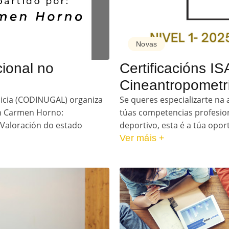
Novas
cional no
Certificacións I
Cineantropometr
alicia (CODINUGAL) organiza
Se queres especializarte na 
on Carmen Horno:
túas competencias profesio
 Valoración do estado
deportivo, esta é a túa opo
Ver máis +