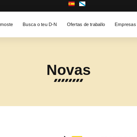
moste
Busca o teu D-N
Ofertas de traballo
Empresas
Novas