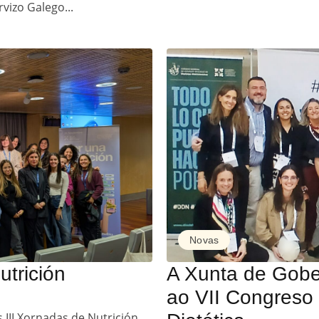
vizo Galego...
Novas
utrición
A Xunta de Gob
ao VII Congreso 
III Xornadas de Nutrición