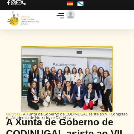
Busca o teu D-N
Ofertas de traballo
Noticias
· A Xunta de Goberno de CODINUGAL asiste ao VII Congreso
da Academia de Nutrición e Dietética
A Xunta de Goberno de
CODINUGAL asiste ao VII