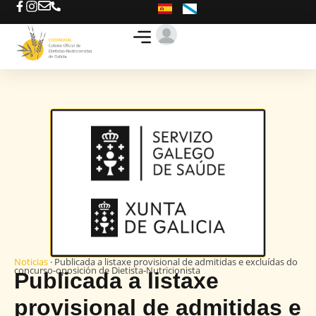
Busca o teu D-N
Ofertas de traballo
Noticias
· Publicada a listaxe provisional de admitidas e excluídas do
concurso-oposición de Dietista-Nutricionista
Publicada a listaxe
provisional de admitidas e