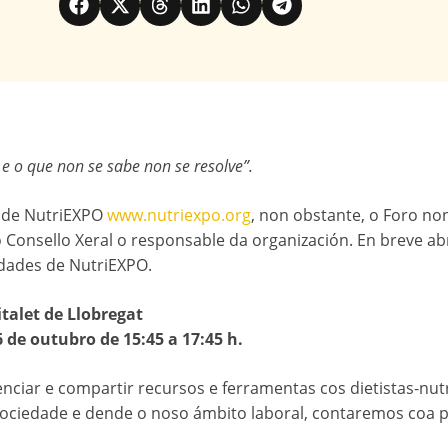
e o que non se sabe non se resolve”.
o de NutriEXPO
www.nutriexpo.org
, non obstante, o Foro no
o Consello Xeral o responsable da organización. En breve ab
idades de NutriEXPO.
italet de Llobregat
de outubro de 15:45 a 17:45 h.
cienciar e compartir recursos e ferramentas cos dietistas-nu
 sociedade e dende o noso ámbito laboral, contaremos coa p