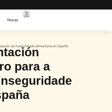
Novas
lización da inseguridade alimentaria en España
ntación
ro para a
 inseguridade
spaña