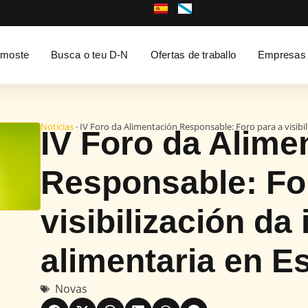
moste
Busca o teu D-N
Ofertas de traballo
Empresas
Noticias
· IV Foro da Alimentación Responsable: Foro para a visibi
IV Foro da Alime
Responsable: Fo
visibilización da
alimentaria en E
Novas