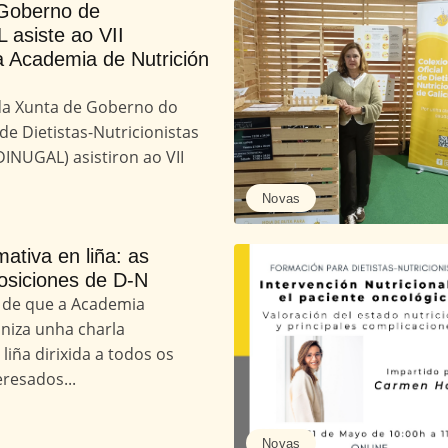
Goberno de
asiste ao VII
 Academia de Nutrición
a Xunta de Goberno do
 de Dietistas-Nutricionistas
DINUGAL) asistiron ao VII
Novas
mativa en liña: as
posiciones de D-N
de que a Academia
niza unha charla
liña dirixida a todos os
eresados...
Novas