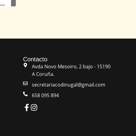
Contacto
Avda Novo Mesoiro, 2 bajo - 15190
A Coruña.
secretariacodinugal@gmail.com
658 095 894