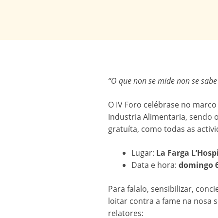
“O que non se mide non se sabe 
O IV Foro celébrase no marc
Industria Alimentaria, sendo 
gratuíta, como todas as activ
Lugar:
La Farga L’Hosp
Data e hora:
domingo 6 
Para falalo, sensibilizar, con
loitar contra a fame na nosa
relatores: