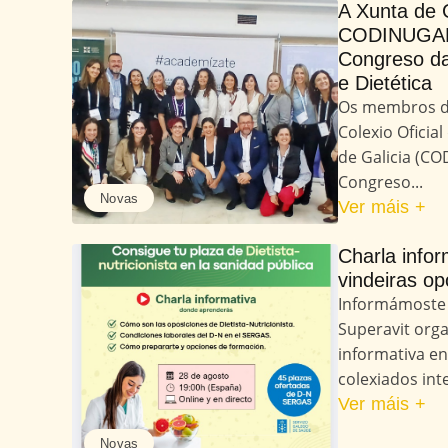
A Xunta de 
CODINUGAL 
Congreso da
e Dietética
Os membros d
Colexio Oficial
de Galicia (CO
Congreso...
Novas
Ver máis +
Charla infor
vindeiras o
Informámoste 
Superavit orga
informativa en 
colexiados int
Ver máis +
Novas