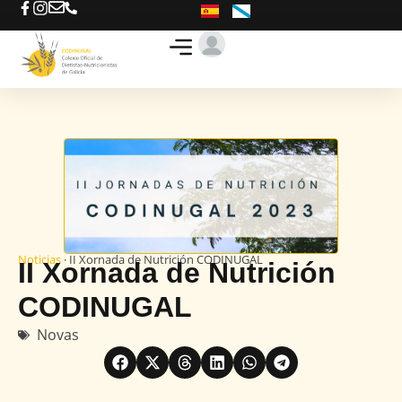
Busca o teu D-N
Ofertas de traballo
Noticias
· II Xornada de Nutrición CODINUGAL
II Xornada de Nutrición
CODINUGAL
Novas