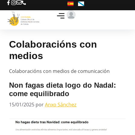
Busca o teu D-N
Ofertas de traballo
Colaboracións con
medios
Colaboracións con medios de comunicación
Non fagas dieta logo do Nadal:
come equilibrado
15/01/2025
por
Anxo Sánchez