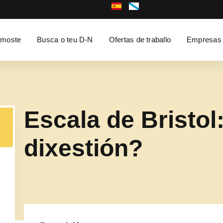
moste
Busca o teu D-N
Ofertas de traballo
Empresas
Escala de Bristol:
dixestión?