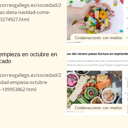
lcorreogallego.es/sociedad/2
as-dieta-navidad-come-
13274927.html
Colaboraciones con medios
empieza en octubre en
cado
lcorreogallego.es/sociedad/2
idad-empieza-octubre-
-109953862.html
Colaboraciones con medios