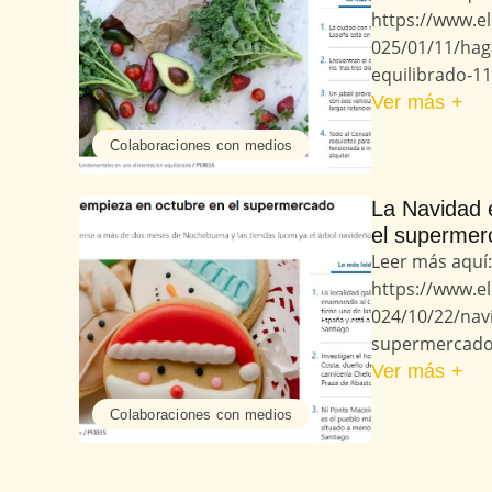
https://www.e
025/01/11/hag
equilibrado-1
Ver más +
Colaboraciones con medios
La Navidad 
el supermer
Leer más aquí:
https://www.e
024/10/22/nav
supermercado
Ver más +
Colaboraciones con medios