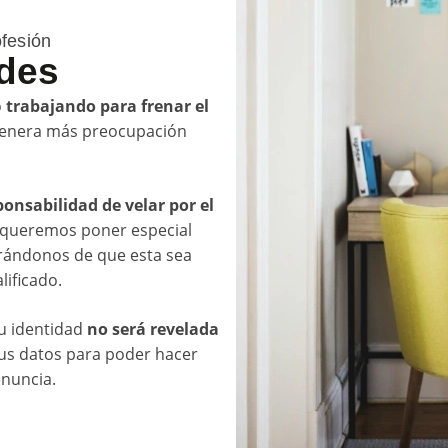
ofesión
ades
o
trabajando para frenar el
genera más preocupación
ponsabilidad de velar por el
queremos poner especial
urándonos de que esta sea
lificado.
u identidad
no será revelada
tus datos para poder hacer
enuncia.