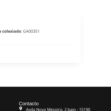
e colexiado
: GA00351
Contacto
Avda Novo Mesoiro, 2 bajo - 15190