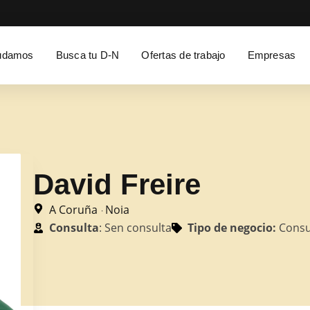
udamos
Busca tu D-N
Ofertas de trabajo
Empresas
David Freire
A Coruña
Noia
·
Consulta
: Sen consulta
Tipo de negocio:
Consu