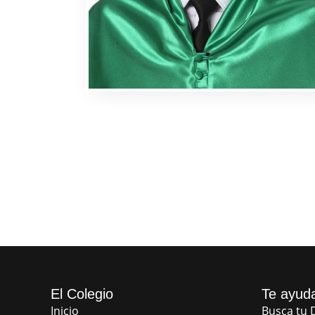
El Colegio
Te ayud
Inicio
Busca tu D