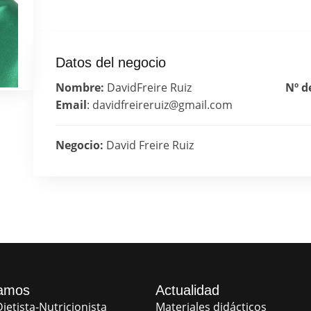
Datos del negocio
Nombre:
David
Freire Ruiz
Nº d
Email
: davidfreireruiz@gmail.com
Negocio:
David Freire Ruiz
amos
Actualidad
ietista-Nutricionista
Materiales didácticos