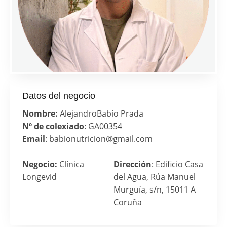
Datos del negocio
Nombre:
Alejandro
Babío Prada
Nº de colexiado
: GA00354
Email
: babionutricion@gmail.com
Negocio:
Clínica
Dirección
: Edificio Casa
Longevid
del Agua, Rúa Manuel
Murguía, s/n, 15011 A
Coruña