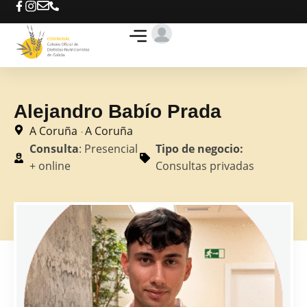
Te ayudamos
Busca tu D-N
Ofertas de trabajo
Alejandro Babío Prada
A Coruña
A Coruña
·
Consulta
: Presencial
Tipo de negocio:
+ online
Consultas privadas