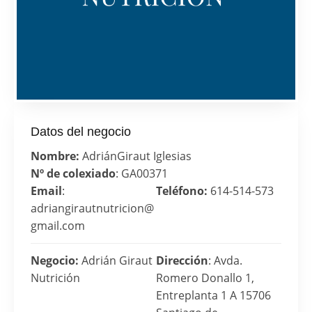
Datos del negocio
Nombre:
Adrián
Giraut Iglesias
Nº de colexiado
: GA00371
Email
:
Teléfono:
614-514-573
adriangirautnutricion@
gmail.com
Negocio:
Adrián Giraut
Dirección
: Avda.
Nutrición
Romero Donallo 1,
Entreplanta 1 A 15706