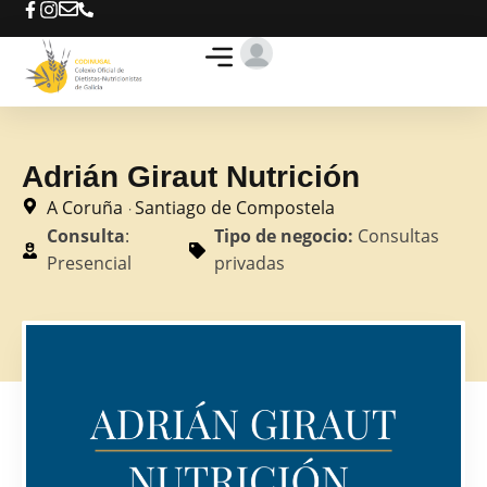
Te ayudamos
Busca tu D-N
Ofertas de trabajo
Adrián Giraut Nutrición
A Coruña
Santiago de Compostela
·
Consulta
:
Tipo de negocio:
Consultas
Presencial
privadas